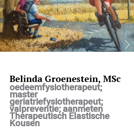
Belinda Groenestein, MSc
oedeemfysiotherapeut;
master
geriatriefysiotherapeut;
valpreventie; aanmeten
Therapeutisch Elastische
Kousen