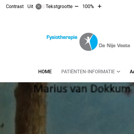
Tekst
Tekst
Contrast
Tekstgrootte
100%
Uit
verkleinen
vergroten
met
met
10%
10%
Hoofdmenu
HOME
PATIËNTEN-INFORMATIE
A
Patiënt
informa
subme