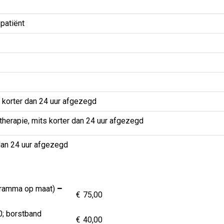
patiënt
 korter dan 24 uur afgezegd
herapie, mits korter dan 24 uur afgezegd
dan 24 uur afgezegd
ogramma op maat)
–
€
75,00
0; borstband
€
40,00