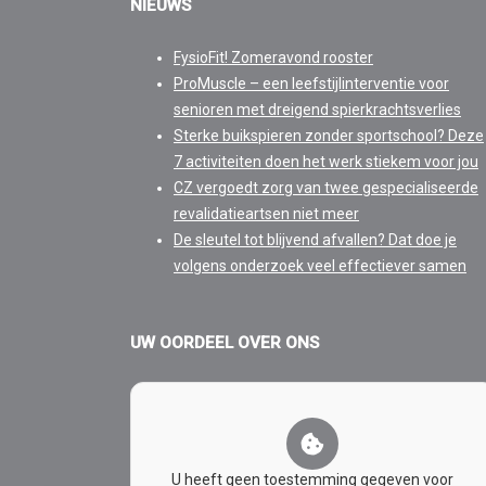
NIEUWS
FysioFit! Zomeravond rooster
ProMuscle – een leefstijlinterventie voor
senioren met dreigend spierkrachtsverlies
Sterke buikspieren zonder sportschool? Deze
7 activiteiten doen het werk stiekem voor jou
CZ vergoedt zorg van twee gespecialiseerde
revalidatieartsen niet meer
De sleutel tot blijvend afvallen? Dat doe je
volgens onderzoek veel effectiever samen
UW OORDEEL OVER ONS
U heeft geen toestemming gegeven voor