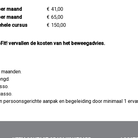
 per maand
€
41,00
 per maand
€
65,00
ehele cursus
€
150,00
Fit! vervallen de kosten van het beweegadvies.
3 maanden.
engd.
sso.
casso.
 persoonsgerichte aanpak en begeleiding door minimaal 1 ervar