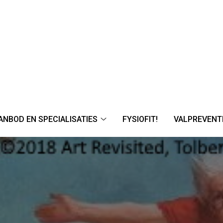
ANBOD EN SPECIALISATIES
FYSIOFIT!
VALPREVENT
en-
Aanbod
tie
en
nu
specialisaties
submenu