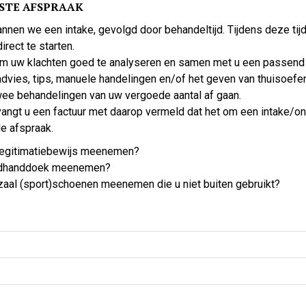
RSTE AFSPRAAK
plannen we een intake, gevolgd door behandeltijd. Tijdens deze 
rect te starten.
m uw klachten goed te analyseren en samen met u een passend
advies, tips, manuele handelingen en/of het geven van thuisoefe
twee behandelingen van uw vergoede aantal af gaan.
vangt u een factuur met daarop vermeld dat het om een intake/ond
de afspraak.
g legitimatiebewijs meenemen?
 badhanddoek meenemen?
szaal (sport)schoenen meenemen die u niet buiten gebruikt?