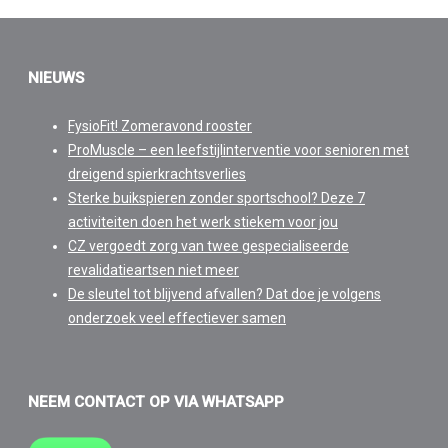
NIEUWS
FysioFit! Zomeravond rooster
ProMuscle – een leefstijlinterventie voor senioren met
dreigend spierkrachtsverlies
Sterke buikspieren zonder sportschool? Deze 7
activiteiten doen het werk stiekem voor jou
CZ vergoedt zorg van twee gespecialiseerde
revalidatieartsen niet meer
De sleutel tot blijvend afvallen? Dat doe je volgens
onderzoek veel effectiever samen
NEEM CONTACT OP VIA WHATSAPP