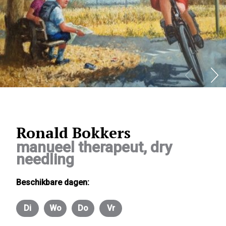
Ronald Bokkers
manueel therapeut, dry
needling
Beschikbare dagen:
Di
Wo
Do
Vr
Dinsdag
Woensdag
Donderdag
Vrijdag